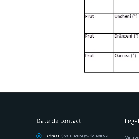
Date de contact
Legăt
Adresa:
Șos. București-Ploiești 97E,
Ministe