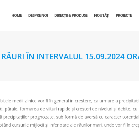
HOME
DESPRE NOI
DIRECŢII & PRODUSE
NOUTĂȚI
PROIECTE
URI ÎN INTERVALUL 15.09.2024 ORA 
itele medii zilnice vor fi în general în creștere, ca urmare a precipitaț
, pâraie, formarea de viituri rapide și creșteri de niveluri și debite, cu
tă precipitațiilor prognozate, sub formă de aversă cu caracter torențial
eptând cursurile mijlocii și inferioare ale râurilor mari, unde vor fi în c