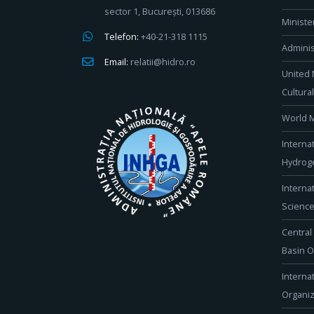
sector 1, București, 013686
Ministe
Telefon:
+40-21-318 1115
Adminis
Email:
relatii@hidro.ro
United 
Cultura
World M
Interna
Hydroge
Interna
Scienc
Central
Basin O
Interna
Organiz