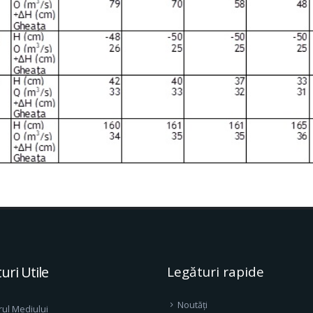
uri Utile
Legături rapide
Noutăți
rul Mediului