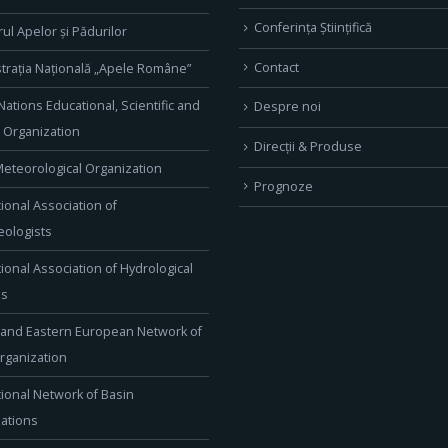
Conferința Științifică
rul Apelor și Pădurilor
Contact
trația Națională „Apele Române”
Nations Educational, Scientific and
Despre noi
l Organization
Direcţii & Produse
eteorological Organization
Prognoze
tional Association of
ologists
tional Association of Hydrological
es
 and Eastern European Network of
rganization
tional Network of Basin
ations