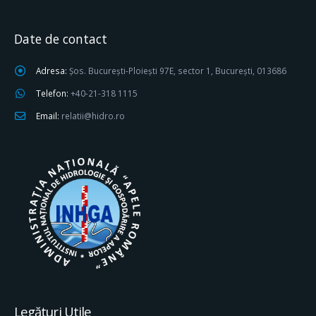
Date de contact
Adresa:
Șos. București-Ploiești 97E, sector 1, București, 013686
Telefon:
+40-21-318 1115
Email:
relatii@hidro.ro
Legături Utile