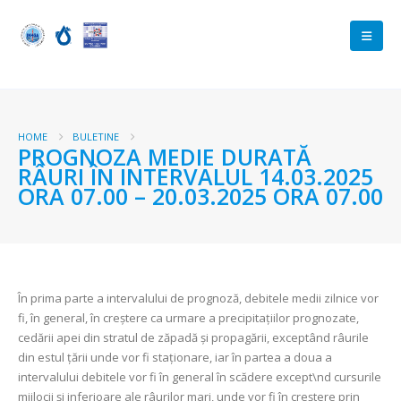
HOME
BULETINE
PROGNOZA MEDIE DURATĂ
RÂURI ÎN INTERVALUL 14.03.2025
ORA 07.00 – 20.03.2025 ORA 07.00
În prima parte a intervalului de prognoză, debitele medii zilnice vor
fi, în general, în creștere ca urmare a precipitațiilor prognozate,
cedării apei din stratul de zăpadă și propagării, exceptând râurile
din estul țării unde vor fi staţionare, iar în partea a doua a
intervalului debitele vor fi în general în scădere except\nd cursurile
mijlocii și inferioare ale râurilor mari, unde vor fi în creștere prin