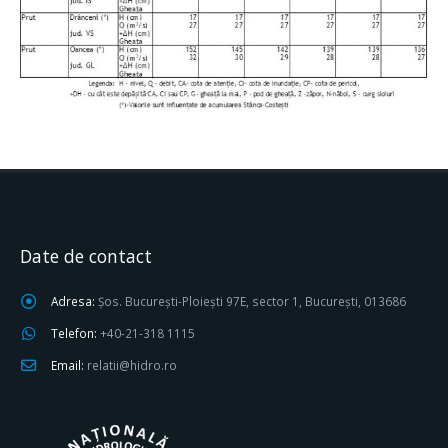
Date de contact
Adresa:
Șos. București-Ploiești 97E, sector 1, București, 013686
Telefon:
+40-21-318 1115
Email:
relatii@hidro.ro