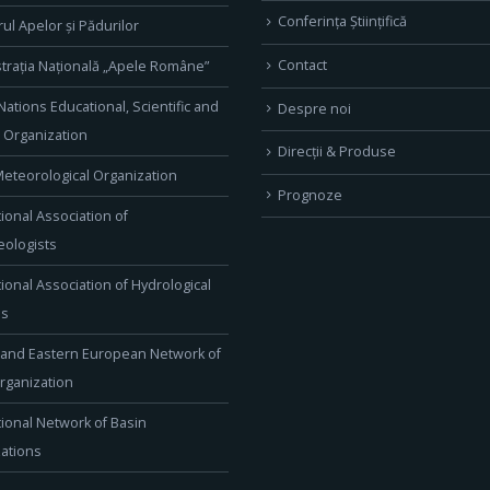
Conferința Științifică
rul Apelor și Pădurilor
Contact
trația Națională „Apele Române”
Nations Educational, Scientific and
Despre noi
l Organization
Direcţii & Produse
eteorological Organization
Prognoze
tional Association of
ologists
tional Association of Hydrological
es
 and Eastern European Network of
rganization
tional Network of Basin
ations