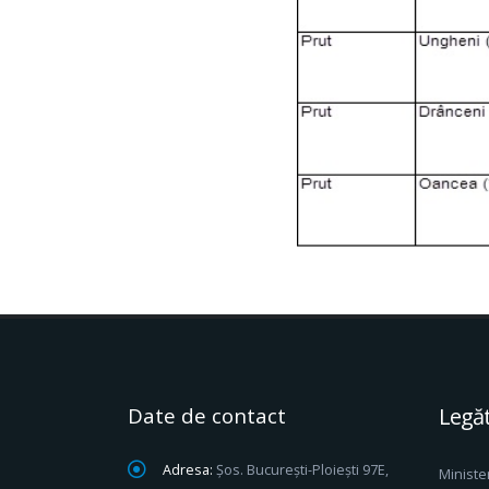
Date de contact
Legăt
Adresa:
Șos. București-Ploiești 97E,
Ministe