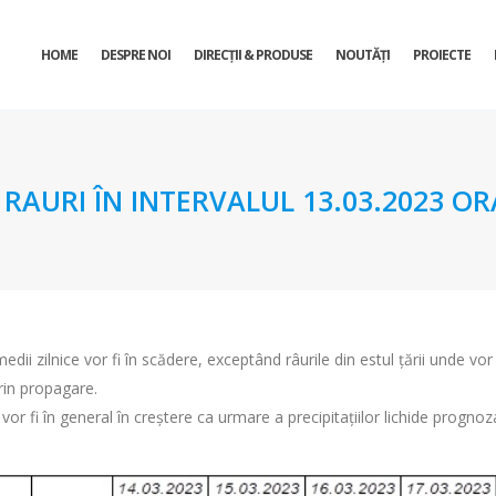
HOME
DESPRE NOI
DIRECŢII & PRODUSE
NOUTĂȚI
PROIECTE
URI ÎN INTERVALUL 13.03.2023 ORA 
ii zilnice vor fi în scădere, exceptând râurile din estul țării unde vor fi
prin propagare.
 vor fi în general în creștere ca urmare a precipitațiilor lichide prognoz