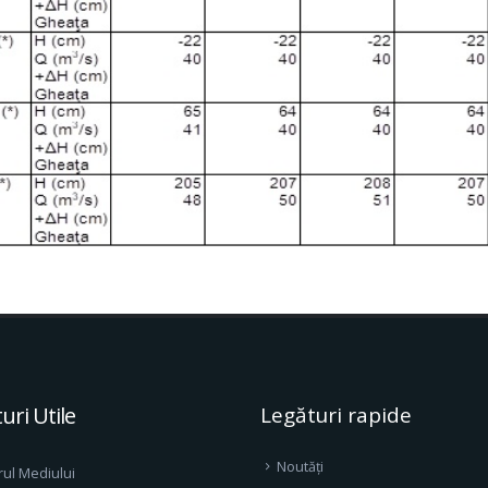
uri Utile
Legături rapide
Noutăți
rul Mediului