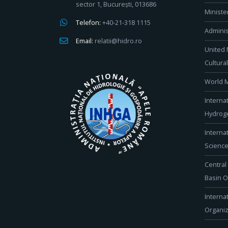
sector 1, București, 013686
Ministe
Telefon:
+40-21-318 1115
Adminis
Email:
relatii@hidro.ro
United 
Cultura
World M
Interna
Hydroge
Interna
Scienc
Central
Basin O
Interna
Organiz