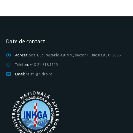
Date de contact
Adresa:
Șos. București-Ploiești 97E, sector 1, București, 013686
Telefon:
+40-21-318 1115
Email:
relatii@hidro.ro