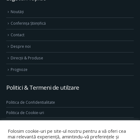
Noutăți
Conferința Științifică
Contact
Despre noi
Direcţii & Produse
Prognoze
Politici & Termeni de utilzare
Politica de Confidentialitate
Politica de Cookie-uri
Termeni & Conditii
Folosim cookie-uri pe site-ul nostru pentru a vă oferi cea
Conditii generale de utilizare site
mai relevantă experiență, amintindu-vă preferințele și