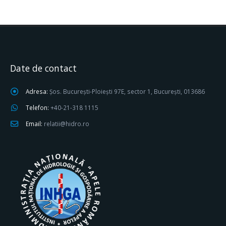
Date de contact
Adresa:
Șos. București-Ploiești 97E, sector 1, București, 013686
Telefon:
+40-21-318 1115
Email:
relatii@hidro.ro