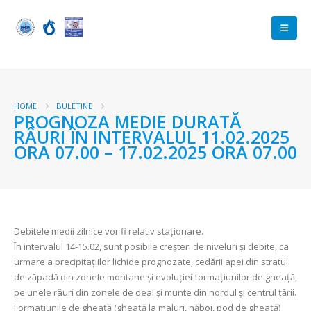
HOME
BULETINE
PROGNOZA MEDIE DURATĂ
RÂURI ÎN INTERVALUL 11.02.2025
ORA 07.00 – 17.02.2025 ORA 07.00
Debitele medii zilnice vor fi relativ staționare.
În intervalul 14-15.02, sunt posibile creşteri de niveluri şi debite, ca
urmare a precipitațiilor lichide prognozate, cedării apei din stratul
de zăpadă din zonele montane şi evoluției formațiunilor de gheață,
pe unele râuri din zonele de deal şi munte din nordul şi centrul țării.
Formațiunile de gheață (gheață la maluri, năboi, pod de gheață)