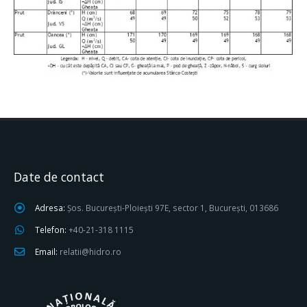
Date de contact
Adresa:
Șos. București-Ploiești 97E, sector 1, București, 013686
Telefon:
+40-21-318 1115
Email:
relatii@hidro.ro