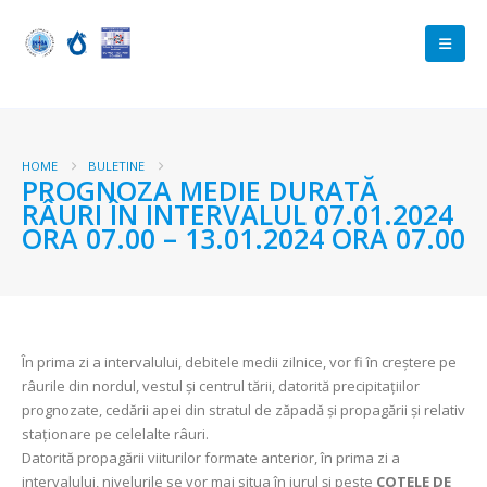
HOME
BULETINE
PROGNOZA MEDIE DURATĂ
RÂURI ÎN INTERVALUL 07.01.2024
ORA 07.00 – 13.01.2024 ORA 07.00
În prima zi a intervalului, debitele medii zilnice, vor fi în creştere pe
râurile din nordul, vestul şi centrul tării, datorită precipitațiilor
prognozate, cedării apei din stratul de zăpadă şi propagării şi relativ
staționare pe celelalte râuri.
Datorită propagării viiturilor formate anterior, în prima zi a
intervalului, nivelurile se vor mai situa în jurul şi peste
COTELE DE