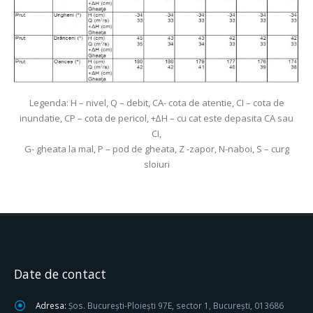
Legenda: H – nivel, Q – debit, CA- cota de atentie, CI – cota de
inundatie, CP – cota de pericol, +∆H – cu cat este depasita CA sau
CI,
G- gheata la mal, P – pod de gheata, Z -zapor, N-naboi, S – curg
sloiuri
Date de contact
Adresa:
Șos. București-Ploiești 97E, sector 1, București, 013686