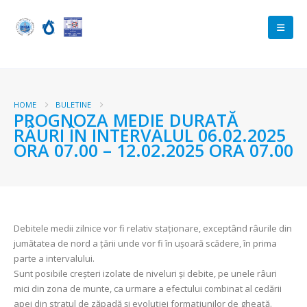
HOME
BULETINE
PROGNOZA MEDIE DURATĂ
RÂURI ÎN INTERVALUL 06.02.2025
ORA 07.00 – 12.02.2025 ORA 07.00
Debitele medii zilnice vor fi relativ staționare, exceptând râurile din
jumătatea de nord a țării unde vor fi în ușoară scădere, în prima
parte a intervalului.
Sunt posibile creşteri izolate de niveluri şi debite, pe unele râuri
mici din zona de munte, ca urmare a efectului combinat al cedării
apei din stratul de zăpadă și evoluției formațiunilor de gheață.