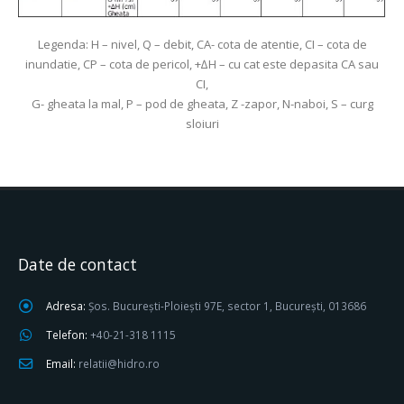
Legenda: H – nivel, Q – debit, CA- cota de atentie, CI – cota de
inundatie, CP – cota de pericol, +∆H – cu cat este depasita CA sau
CI,
G- gheata la mal, P – pod de gheata, Z -zapor, N-naboi, S – curg
sloiuri
Date de contact
Adresa:
Șos. București-Ploiești 97E, sector 1, București, 013686
Telefon:
+40-21-318 1115
Email:
relatii@hidro.ro