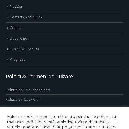
Noutăți
Conferința Științifică
Contact
Despre noi
Direcţii & Produse
Prognoze
Politici & Termeni de utilzare
Politica de Confidentialitate
Politica de Cookie-uri
Termeni & Conditii
Folosim cookie-uri pe site-ul nostru pentru a vă oferi cea
Conditii generale de utilizare site
mai relevantă experiență, amintindu-vă preferințele și
vizitele repetate. Făcând clic pe „Accept toate”, sunteți de