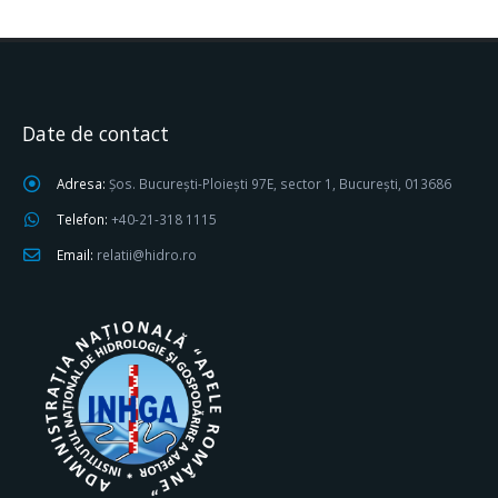
Date de contact
Adresa:
Șos. București-Ploiești 97E, sector 1, București, 013686
Telefon:
+40-21-318 1115
Email:
relatii@hidro.ro