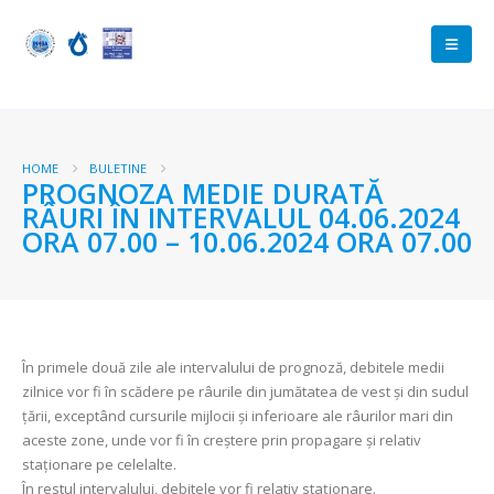
HOME
BULETINE
PROGNOZA MEDIE DURATĂ
RÂURI ÎN INTERVALUL 04.06.2024
ORA 07.00 – 10.06.2024 ORA 07.00
În primele două zile ale intervalului de prognoză, debitele medii
zilnice vor fi în scădere pe râurile din jumătatea de vest şi din sudul
țării, exceptând cursurile mijlocii şi inferioare ale râurilor mari din
aceste zone, unde vor fi în creştere prin propagare şi relativ
staționare pe celelalte.
În restul intervalului, debitele vor fi relativ staționare.