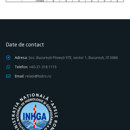
Date de contact
Adresa:
Șos. București-Ploiești 97E, sector 1, București, 013686
Telefon:
+40-21-318 1115
Email:
relatii@hidro.ro