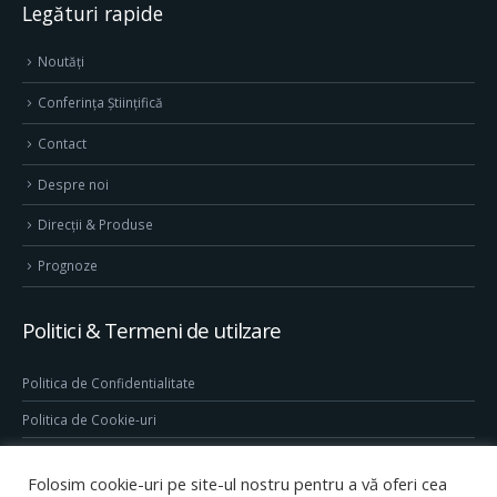
Legături rapide
Noutăți
Conferința Științifică
Contact
Despre noi
Direcţii & Produse
Prognoze
Politici & Termeni de utilzare
Politica de Confidentialitate
Politica de Cookie-uri
Termeni & Conditii
Folosim cookie-uri pe site-ul nostru pentru a vă oferi cea
Conditii generale de utilizare site