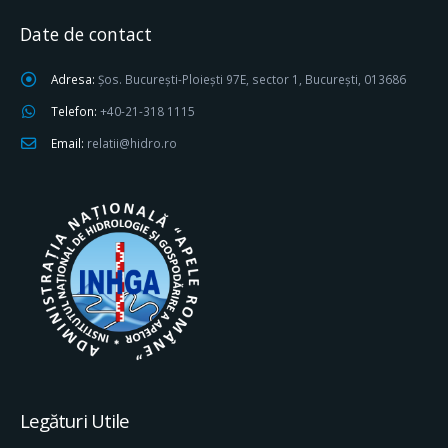
Date de contact
Adresa:
Șos. București-Ploiești 97E, sector 1, București, 013686
Telefon:
+40-21-318 1115
Email:
relatii@hidro.ro
Legături Utile