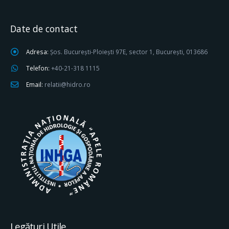
Date de contact
Adresa:
Șos. București-Ploiești 97E, sector 1, București, 013686
Telefon:
+40-21-318 1115
Email:
relatii@hidro.ro
Legături Utile