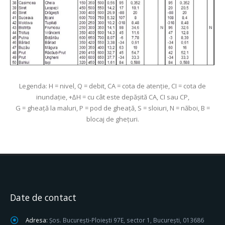
Legenda: H = nivel, Q = debit, CA = cota de atenţie, CI = cota de
inundaţie, +∆H = cu cât este depăşită CA, CI sau CP,
G = gheaţă la maluri, P = pod de gheaţă, S = sloiuri, N = năboi, B =
blocaj de gheţuri.
Date de contact
Adresa:
Șos. București-Ploiești 97E, sector 1, București, 013686