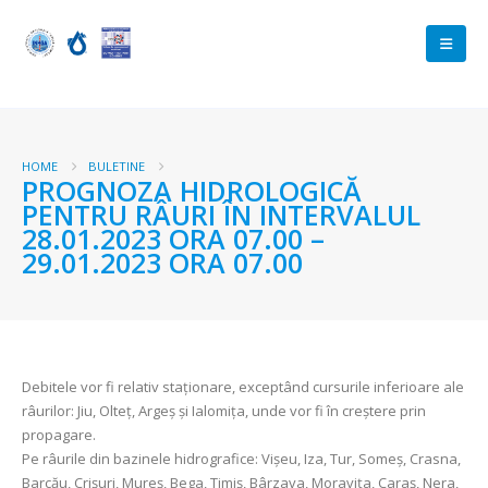
HOME
BULETINE
PROGNOZA HIDROLOGICĂ
PENTRU RÂURI ÎN INTERVALUL
28.01.2023 ORA 07.00 –
29.01.2023 ORA 07.00
Debitele vor fi relativ staționare, exceptând cursurile inferioare ale
râurilor: Jiu, Olteț, Argeş şi Ialomița, unde vor fi în creștere prin
propagare.
Pe râurile din bazinele hidrografice: Vișeu, Iza, Tur, Someș, Crasna,
Barcău, Crişuri, Mureș, Bega, Timiș, Bârzava, Moravița, Caraș, Nera,