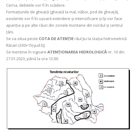
Cerna, debitele vor fi în scădere.
Formațiunile de gheață (gheață la mal, năboi, pod de gheață),
existente vor fi în uşoară extindere şi intensificare şi îşi vor face
apariția şi pe alte râuri din zonele montane din nordul şi centrul
țării.
Se va situa peste
COTA DE ATENȚIE
râul Jiu la stația hidrometrică
Răcari (330+15)-jud.DJ.
Se menține în vigoare
ATENȚIONAREA HIDROLOGICĂ
nr. 10 din
27.01.2023, până la ora 12:00.