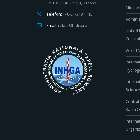
sector 1, București, 013686
Ministe
Telefon:
+40-21-318 1115
Adminis
Email:
relatii@hidro.ro
United 
Cultura
World M
Interna
Hydroge
Interna
Scienc
Central
Basin O
Interna
Organiz