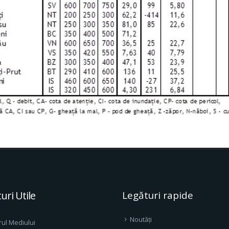
uri Utile
Legături rapide
Noutăți
rul Mediului