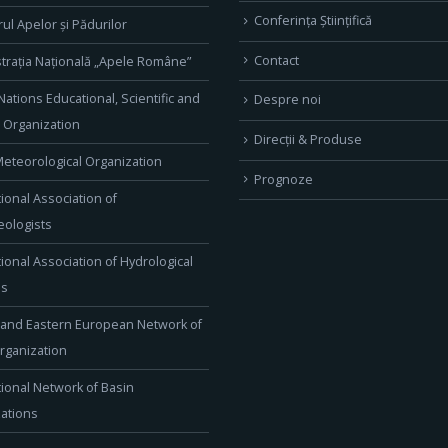
Conferința Științifică
rul Apelor și Pădurilor
Contact
trația Națională „Apele Române”
Nations Educational, Scientific and
Despre noi
l Organization
Direcţii & Produse
eteorological Organization
Prognoze
tional Association of
ologists
tional Association of Hydrological
es
 and Eastern European Network of
rganization
tional Network of Basin
ations