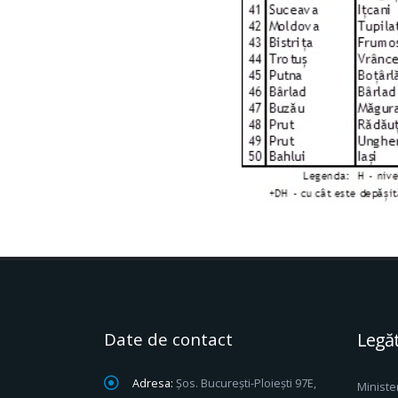
Date de contact
Legăt
Adresa:
Șos. București-Ploiești 97E,
Ministe