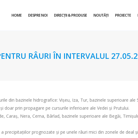
HOME
DESPRE NOI
DIRECŢII & PRODUSE
NOUTĂȚI
PROIECTE
TRU RÂURI ÎN INTERVALUL 27.05.202
urile din bazinele hidrografice: Vișeu, Iza, Tur, bazinele superioare ale
și doar prin propagare pe cursurile inferioare ale Vedei și Prutului.
, Caraș, Nera, Cerna, Bârlad, bazinele superioare ale Begăi, Timișului, J
 a precipitațiilor prognozate și pe unele râuri mici din zonele de deal și