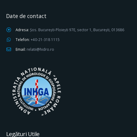
Date de contact
Adresa:
Șos. București-Ploiești 97E, sector 1, București, 013686
Telefon:
+40-21-318 1115
Email:
relatii@hidro.ro
Legături Utile