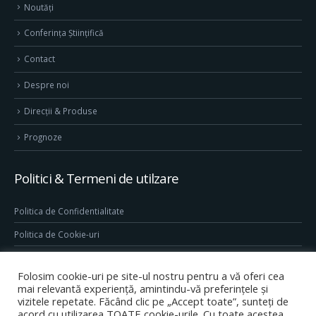
Noutăți
Conferința Științifică
Contact
Despre noi
Direcţii & Produse
Prognoze
Politici & Termeni de utilzare
Politica de Confidentialitate
Politica de Cookie-uri
Termeni & Conditii
Folosim cookie-uri pe site-ul nostru pentru a vă oferi cea
Conditii generale de utilizare site
mai relevantă experiență, amintindu-vă preferințele și
vizitele repetate. Făcând clic pe „Accept toate”, sunteți de
acord cu utilizarea TOATE cookie-urile. Cu toate acestea,