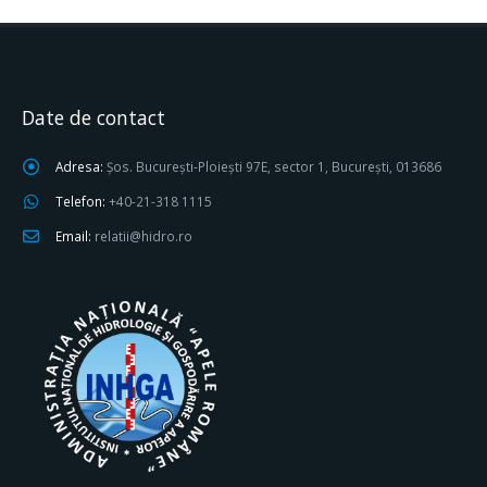
Date de contact
Adresa:
Șos. București-Ploiești 97E, sector 1, București, 013686
Telefon:
+40-21-318 1115
Email:
relatii@hidro.ro