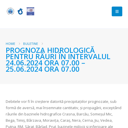
HOME
BULETINE
PROGNOZA HIDROLOGICĂ
PENTRU RÂURI ÎN INTERVALUL
24.06.2024 ORA 07.00 –
25.06.2024 ORA 07.00
Debitele vor fi în creștere datorită precipitațiilor prognozate, sub
formă de aversă, mai însemnate cantitativ, și propagării, exceptând
râurile din bazinele hidrografice Crasna, Barcău, Someșul Mic,
Bega, Timiș, Bârzava,
Moravița, Caraș, Nera, Cerna, Jiu, Vedea,
Putna, RM. Sărat, Bârlad, Prut, bazinele mijlocii și inferioare ale