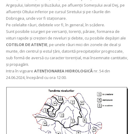
Argeșului, Ialomiței și Buzăului, pe afluenții Someșului aval Dej, pe
afluenții Oltului inferior pe cursul Siretului și pe râurile din
Dobrogea, unde vor fi staționare.
Pe celelalte râuri, debitele vor fi, în general, în scădere.
Sunt posibile scurgeri pe versanți, torenți, pâraie, formarea de
viituri rapide și creșteri de niveluri și debite, cu posibile depășiri ale
COTELOR DE ATENȚIE
, pe unele râuri mici din zonele de deal şi
munte, din centrul și estul țării, datorită precipitațiilor prognozate,
sub formă de aversă cu caracter torențial, mai însemnate cantitativ,
şi propagării.
Intra în vigoare
ATENȚIONAREA HIDROLOGICĂ
nr. 54 din
24.06.2024, începând cu ora 12:00.