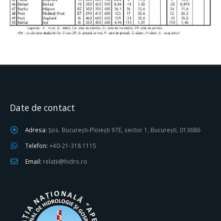
Date de contact
Adresa:
Șos. București-Ploiești 97E, sector 1, București, 013686
Telefon:
+40-21-318 1115
Email:
relatii@hidro.ro