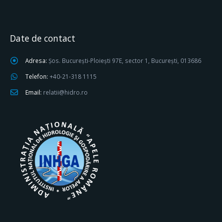
Date de contact
Adresa:
Șos. București-Ploiești 97E, sector 1, București, 013686
Telefon:
+40-21-318 1115
Email:
relatii@hidro.ro