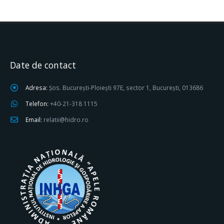
Date de contact
Adresa:
Șos. București-Ploiești 97E, sector 1, București, 013686
Telefon:
+40-21-318 1115
Email:
relatii@hidro.ro