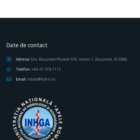
Date de contact
Adresa:
Șos. București-Ploiești 97E, sector 1, București, 013686
Telefon:
+40-21-318 1115
Email:
relatii@hidro.ro