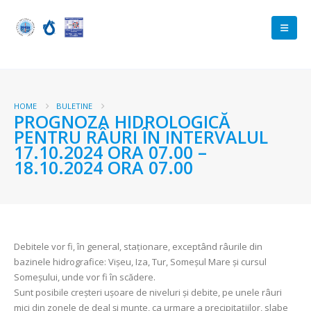
HOME
BULETINE
PROGNOZA HIDROLOGICĂ
PENTRU RÂURI ÎN INTERVALUL
17.10.2024 ORA 07.00 –
18.10.2024 ORA 07.00
Debitele vor fi, în general, staționare, exceptând râurile din
bazinele hidrografice: Vișeu, Iza, Tur, Someșul Mare şi cursul
Someşului, unde vor fi în scădere.
Sunt posibile creșteri uşoare de niveluri și debite, pe unele râuri
mici din zonele de deal și munte, ca urmare a precipitațiilor, slabe