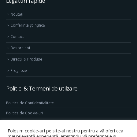
Legături rapide
Noutăți
Conferința Științifică
Contact
Despre noi
Direcţii & Produse
Prognoze
Politici & Termeni de utilzare
Politica de Confidentialitate
Politica de Cookie-uri
Termeni & Conditii
Folosim cookie-uri pe site-ul nostru pentru a vă oferi cea
Conditii generale de utilizare site
mai relevantă experiență, amintindu-vă preferințele și