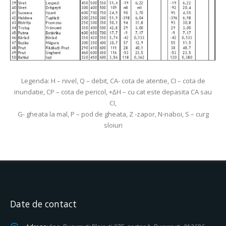
Legenda: H – nivel, Q – debit, CA- cota de atentie, CI – cota de
inundatie, CP – cota de pericol, +∆H – cu cat este depasita CA sau
CI,
G- gheata la mal, P – pod de gheata, Z -zapor, N-naboi, S – curg
sloiuri
Date de contact