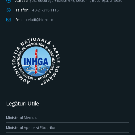
Adresa:
Șos. București-Ploiești 97E, sector 1, București, 013686
Telefon:
+40-21-318 1115
Email:
relatii@hidro.ro
Legături Utile
Ministerul Mediului
Ministerul Apelor și Pădurilor