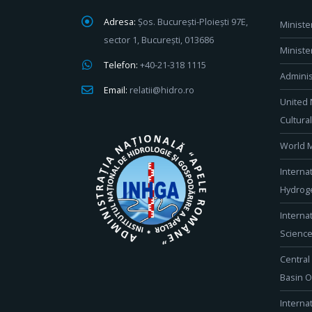
Adresa:
Șos. București-Ploiești 97E,
Ministe
sector 1, București, 013686
Ministe
Telefon:
+40-21-318 1115
Adminis
Email:
relatii@hidro.ro
United 
Cultura
World M
Interna
Hydroge
Interna
Scienc
Central
Basin O
Interna