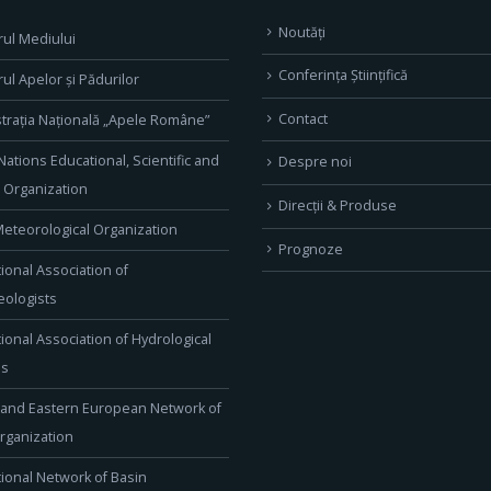
Noutăți
rul Mediului
Conferința Științifică
rul Apelor și Pădurilor
Contact
trația Națională „Apele Române”
Nations Educational, Scientific and
Despre noi
l Organization
Direcţii & Produse
eteorological Organization
Prognoze
tional Association of
ologists
tional Association of Hydrological
es
 and Eastern European Network of
rganization
tional Network of Basin