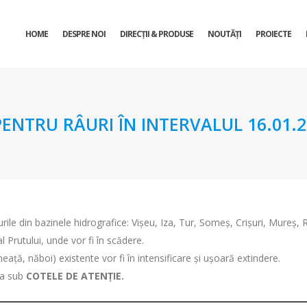
HOME
DESPRE NOI
DIRECŢII & PRODUSE
NOUTĂȚI
PROIECTE
TRU RÂURI ÎN INTERVALUL 16.01.202
rile din bazinele hidrografice: Vișeu, Iza, Tur, Someș, Crișuri, Mureș, Rm
l Prutului, unde vor fi în scădere.
ață, năboi) existente vor fi în intensificare și ușoară extindere.
tua sub
COTELE DE ATENȚIE.