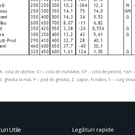
A- cota de atentie, CI – cota de inundatie, CP – cota de pericol, +∆H 
G- gheata la mal, P – pod de gheata, Z -zapor, N-naboi, S – curg sloiur
uri Utile
Legături rapide