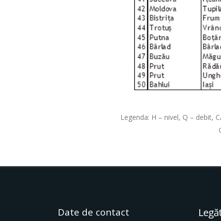
Legenda: H – nivel, Q – debit, C
Date de contact
Legăt