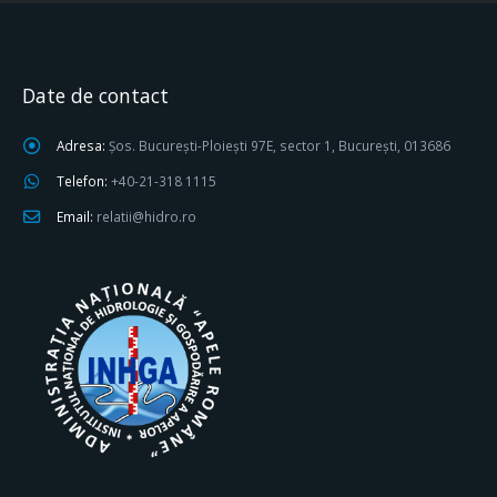
Date de contact
Adresa:
Șos. București-Ploiești 97E, sector 1, București, 013686
Telefon:
+40-21-318 1115
Email:
relatii@hidro.ro