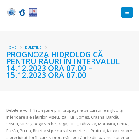
HOME
BULETINE
PROGNOZA HIDROLOGICĂ
PENTRU RÂURI ÎN INTERVALUL
14.12.2023 ORA 07.00 –
15.12.2023 ORA 07.00
Debitele vor fi în creștere prin propagare pe cursurile mijlocii şi
inferioare ale râurilor: Vișeu, Iza, Tur, Someș, Crasna, Barcău,
Crișuri, Mureș, Bega Veche, Bega, Timiș, Bârzava, Moravița, Cerna,
Buzău, Putna, Bistrița şi pe cursul superior al Prutului, iar ca urmare
a precipitațiilor în curs și propagării pe râurile din bazinul superior