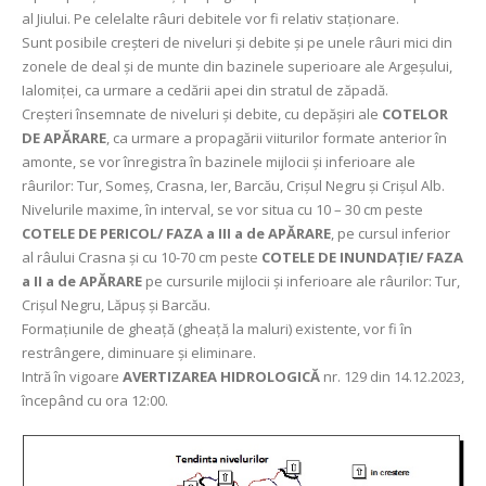
al Jiului. Pe celelalte râuri debitele vor fi relativ staționare.
Sunt posibile creșteri de niveluri și debite și pe unele râuri mici din
zonele de deal și de munte din bazinele superioare ale Argeșului,
Ialomiței, ca urmare a cedării apei din stratul de zăpadă.
Creşteri însemnate de niveluri şi debite, cu depăşiri ale
COTELOR
DE APĂRARE
, ca urmare a propagării viiturilor formate anterior în
amonte, se vor înregistra în bazinele mijlocii şi inferioare ale
râurilor: Tur, Someş, Crasna, Ier, Barcău, Crişul Negru şi Crişul Alb.
Nivelurile maxime, în interval, se vor situa cu 10 – 30 cm peste
COTELE DE PERICOL/ FAZA a III a de APĂRARE
, pe cursul inferior
al râului Crasna şi cu 10-70 cm peste
COTELE DE INUNDAȚIE/ FAZA
a II a de APĂRARE
pe cursurile mijlocii şi inferioare ale râurilor: Tur,
Crişul Negru, Lăpuş şi Barcău.
Formațiunile de gheață (gheață la maluri) existente, vor fi în
restrângere, diminuare și eliminare.
Intră în vigoare
AVERTIZAREA HIDROLOGICĂ
nr. 129 din 14.12.2023,
începând cu ora 12:00.