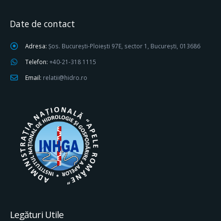
Date de contact
Adresa:
Șos. București-Ploiești 97E, sector 1, București, 013686
Telefon:
+40-21-318 1115
Email:
relatii@hidro.ro
Legături Utile