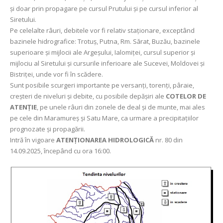
şi doar prin propagare pe cursul Prutului şi pe cursul inferior al
Siretului.
Pe celelalte râuri, debitele vor fi relativ staționare, exceptând
bazinele hidrografice: Trotuş, Putna, Rm. Sărat, Buzău, bazinele
superioare şi mijlocii ale Argeşului, Ialomiței, cursul superior şi
mijlociu al Siretului şi cursurile inferioare ale Sucevei, Moldovei şi
Bistriței, unde vor fi în scădere.
Sunt posibile scurgeri importante pe versanți, torenți, pâraie,
creșteri de niveluri și debite, cu posibile depăşiri ale
COTELOR DE
ATENȚIE
, pe unele râuri din zonele de deal și de munte, mai ales
pe cele din Maramureș şi Satu Mare, ca urmare a precipitațiilor
prognozate şi propagării.
Intră în vigoare
ATENȚIONAREA HIDROLOGICĂ
nr. 80 din
14.09.2025, începând cu ora 16:00.