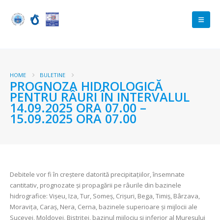
HOME
BULETINE
PROGNOZA HIDROLOGICĂ
PENTRU RÂURI ÎN INTERVALUL
14.09.2025 ORA 07.00 –
15.09.2025 ORA 07.00
Debitele vor fi în creştere datorită precipitațiilor, însemnate
cantitativ, prognozate şi propagării pe râurile din bazinele
hidrografice: Vişeu, Iza, Tur, Someş, Crişuri, Bega, Timiş, Bârzava,
Moravița, Caraş, Nera, Cerna, bazinele superioare şi mijlocii ale
Sucevei, Moldovei, Bistriței, bazinul mijlociu şi inferior al Mureşului