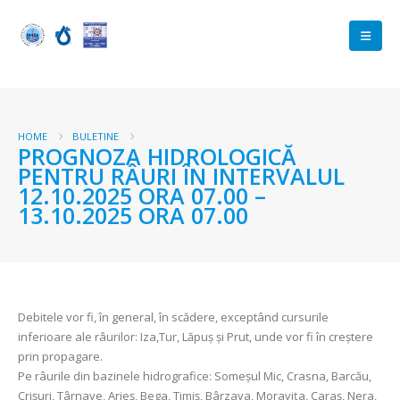
HOME
BULETINE
PROGNOZA HIDROLOGICĂ
PENTRU RÂURI ÎN INTERVALUL
12.10.2025 ORA 07.00 –
13.10.2025 ORA 07.00
Debitele vor fi, în general, în scădere, exceptând cursurile
inferioare ale râurilor: Iza,Tur, Lăpuş şi Prut, unde vor fi în creştere
prin propagare.
Pe râurile din bazinele hidrografice: Someşul Mic, Crasna, Barcău,
Crișuri, Târnave, Arieş, Bega, Timiș, Bârzava, Moravița, Caraș, Nera,