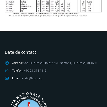
Date de contact
Adresa:
Șos. București-Ploiești 97E, sector 1, București, 013686
Telefon:
+40-21-318 1115
Email:
relatii@hidro.ro