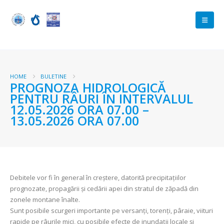
HOME
BULETINE
PROGNOZA HIDROLOGICĂ
PENTRU RÂURI ÎN INTERVALUL
12.05.2026 ORA 07.00 –
13.05.2026 ORA 07.00
Debitele vor fi în general în creștere, datorită precipitațiilor
prognozate, propagării și cedării apei din stratul de zăpadă din
zonele montane înalte.
Sunt posibile scurgeri importante pe versanți, torenți, pâraie, viituri
rapide pe râurile mici, cu posibile efecte de inundații locale și