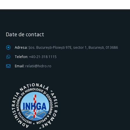
Date de contact
Adresa:
Șos. București-Ploiești 97E, sector 1, București, 013686
Telefon:
+40-21-318 1115
Email:
relatii@hidro.ro