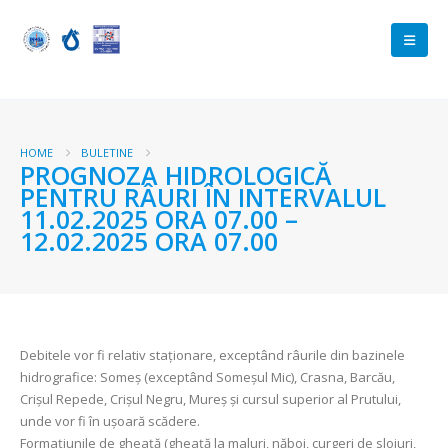
HOME
BULETINE
PROGNOZA HIDROLOGICĂ
PENTRU RÂURI ÎN INTERVALUL
11.02.2025 ORA 07.00 –
12.02.2025 ORA 07.00
Debitele vor fi relativ staționare, exceptând râurile din bazinele
hidrografice: Someș (exceptând Someșul Mic), Crasna, Barcău,
Crișul Repede, Crișul Negru, Mureș și cursul superior al Prutului,
unde vor fi în ușoară scădere.
Formațiunile de gheață (gheață la maluri, năboi, curgeri de sloiuri,