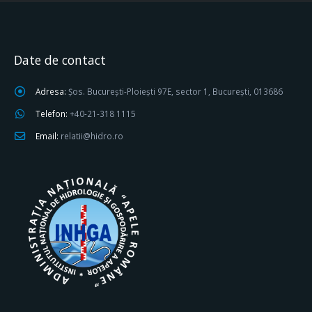
Date de contact
Adresa:
Șos. București-Ploiești 97E, sector 1, București, 013686
Telefon:
+40-21-318 1115
Email:
relatii@hidro.ro