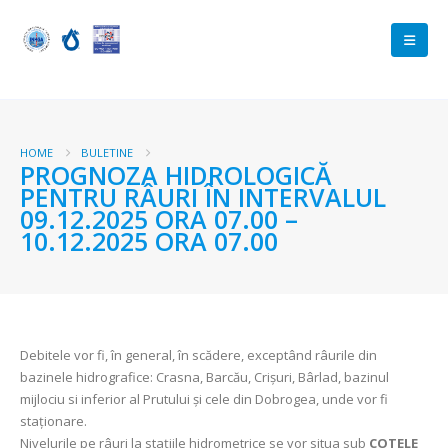
HOME
BULETINE
PROGNOZA HIDROLOGICĂ
PENTRU RÂURI ÎN INTERVALUL
09.12.2025 ORA 07.00 –
10.12.2025 ORA 07.00
Debitele vor fi, în general, în scădere, exceptând râurile din
bazinele hidrografice: Crasna, Barcău, Crişuri, Bârlad, bazinul
mijlociu si inferior al Prutului și cele din Dobrogea, unde vor fi
staționare.
Nivelurile pe râuri la stațiile hidrometrice se vor situa sub
COTELE