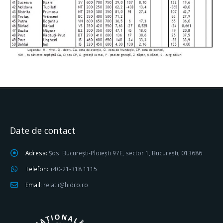
Date de contact
Adresa:
Șos. București-Ploiești 97E, sector 1, București, 013686
Telefon:
+40-21-318 1115
Email:
relatii@hidro.ro