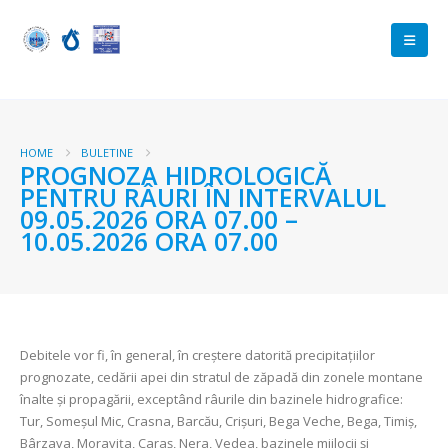
HOME
BULETINE
PROGNOZA HIDROLOGICĂ
PENTRU RÂURI ÎN INTERVALUL
09.05.2026 ORA 07.00 –
10.05.2026 ORA 07.00
Debitele vor fi, în general, în creștere datorită precipitațiilor
prognozate, cedării apei din stratul de zăpadă din zonele montane
înalte și propagării, exceptând râurile din bazinele hidrografice:
Tur, Someșul Mic, Crasna, Barcău, Crișuri, Bega Veche, Bega, Timiș,
Bârzava, Moravița, Caraș, Nera, Vedea, bazinele mijlocii și