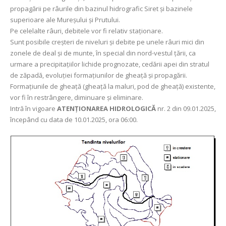
propagării pe râurile din bazinul hidrografic Siret şi bazinele
superioare ale Mureşului şi Prutului.
Pe celelalte râuri, debitele vor fi relativ staționare.
Sunt posibile creșteri de niveluri și debite pe unele râuri mici din
zonele de deal și de munte, în special din nord-vestul țării, ca
urmare a precipitațiilor lichide prognozate, cedării apei din stratul
de zăpadă, evoluției formațiunilor de gheață și propagării.
Formațiunile de gheață (gheață la maluri, pod de gheață) existente,
vor fi în restrângere, diminuare şi eliminare.
Intră în vigoare
ATENȚIONAREA HIDROLOGICĂ
nr. 2 din 09.01.2025,
începând cu data de 10.01.2025, ora 06:00.