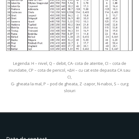
Legenda: H – nivel, Q – debit, CA- cota de atentie, CI – cota de
inundatie, CP – cota de pericol, +∆H – cu cat este depasita CA sau
CI,
G- gheata la mal, P – pod de gheata, Z -zapor, N-naboi, S – curg
sloiuri