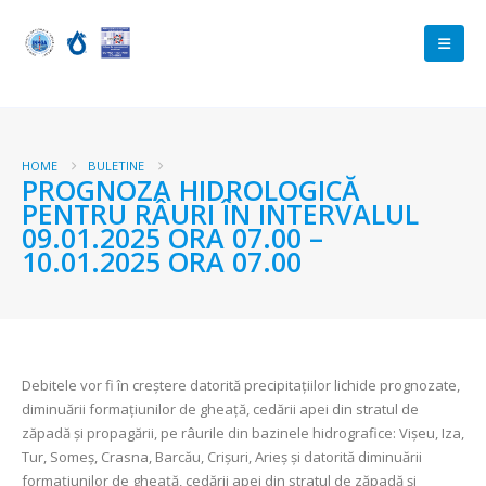
HOME
BULETINE
PROGNOZA HIDROLOGICĂ
PENTRU RÂURI ÎN INTERVALUL
09.01.2025 ORA 07.00 –
10.01.2025 ORA 07.00
Debitele vor fi în creştere datorită precipitațiilor lichide prognozate,
diminuării formațiunilor de gheață, cedării apei din stratul de
zăpadă şi propagării, pe râurile din bazinele hidrografice: Vişeu, Iza,
Tur, Someş, Crasna, Barcău, Crişuri, Arieş şi datorită diminuării
formațiunilor de gheață, cedării apei din stratul de zăpadă şi