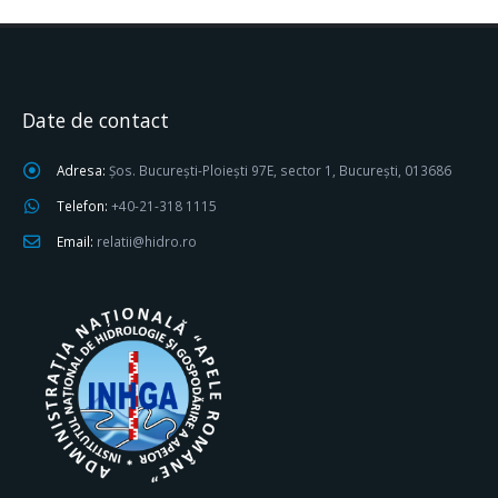
Date de contact
Adresa:
Șos. București-Ploiești 97E, sector 1, București, 013686
Telefon:
+40-21-318 1115
Email:
relatii@hidro.ro