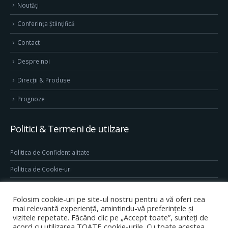
Noutăți
Conferința Științifică
Contact
Despre noi
Direcţii & Produse
Prognoze
Politici & Termeni de utilzare
Politica de Confidentialitate
Politica de Cookie-uri
Termeni & Conditii
Folosim cookie-uri pe site-ul nostru pentru a vă oferi cea
Conditii generale de utilizare site
mai relevantă experiență, amintindu-vă preferințele și
vizitele repetate. Făcând clic pe „Accept toate”, sunteți de
acord cu utilizarea TOATE cookie-urile. Cu toate acestea,