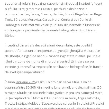
superior al Jiului și în bazinul superior și mijlociu al Bistriţei (afluent
al râului Siret) și mai mici (30-50%) pe râurile din bazinele
hidrografice: Tur, Lăpuș, Crasna, Barcău, Crișuri, Bega Veche, Bega,
Timiș, Bârzava, Moraviţa, Caraș, Nera, Cerna și pe râurile din
Dobrogea. Cele mai mici valori (sub 30% din normalele lunare) se
vor înregistra pe râurile din bazinele hidrografice: Rm. Sărat și
Bârlad.
Începând din a treia decadă a lunii decembrie, este posibilă
apariţia formaţiunilor incipiente de gheaţă (gheaţă la maluri, ace
de gheaţă, curgeri de năboi – zăpadă îngheţată în albie) pe unele
râuri din zona de munte din nordul şi centrul ţării, care se vor
extinde şi intensifica treptat şi în alte bazine hidrografice, în funcţie
de evoluţia temperaturilor.
În luna
ianuarie 2026
regimul hidrologic se va situa la valori
cuprinse între 30-50% din mediile lunare multianuale, mai mari (50-
80%) pe râurile din bazinele hidrografice: Vișeu, Iza, Someșul Mare,
Jiu (exceptând râul Motru), Olt superior și mijlociu, Argeș, Ialomiţa,
Trotuș, Bistrița, Moldova, Suceava şi pe cursurile Siretului şi Prutului
şi mai mici (sub 30% din normalele lunare) pe râurile din bazinele