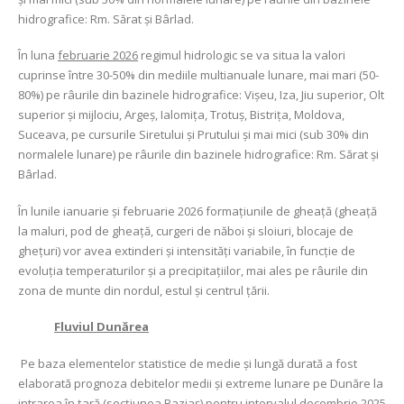
hidrografice: Rm. Sărat și Bârlad.
În luna
februarie 2026
regimul hidrologic se va situa la valori
cuprinse între 30-50% din mediile multianuale lunare, mai mari (50-
80%) pe râurile din bazinele hidrografice: Vișeu, Iza, Jiu superior, Olt
superior și mijlociu, Argeș, Ialomiţa, Trotuș, Bistrița, Moldova,
Suceava, pe cursurile Siretului şi Prutului şi mai mici (sub 30% din
normalele lunare) pe râurile din bazinele hidrografice: Rm. Sărat și
Bârlad.
În lunile ianuarie şi februarie 2026 formaţiunile de gheaţă (gheaţă
la maluri, pod de gheaţă, curgeri de năboi şi sloiuri, blocaje de
gheţuri) vor avea extinderi şi intensităţi variabile, în funcţie de
evoluţia temperaturilor şi a precipitaţiilor, mai ales pe râurile din
zona de munte din nordul, estul şi centrul ţării.
Fluviul Dunărea
Pe baza elementelor statistice de medie şi lungă durată a fost
elaborată prognoza debitelor medii şi extreme lunare pe Dunăre la
intrarea în ţară (secţiunea Baziaş) pentru intervalul decembrie 2025