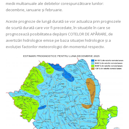
medii multianuale ale debitelor corespunzătoare lunilor:
decembrie, ianuarie şi februarie.
Aceste prognoze de lungă durată se vor actualiza prin prognozele
de scurtă durată care vor fi precedate, în situaţiile în care se
prognozează posibilitatea depăşirii COTELOR DE APᾸRARE, de
avertizări hidrologice emise pe baza situaţiei hidrologice şi a
evoluţiei factorilor meteorologici din momentul respectiv.