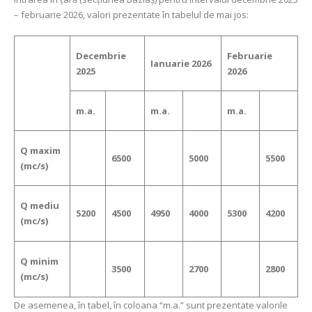
– februarie 2026, valori prezentate în tabelul de mai jos:
Decembrie
Februarie
Ianuarie 2026
2025
2026
m.a.
m.a.
m.a.
Q maxim
6500
5000
5500
(mc/s)
Q mediu
5200
4500
4950
4000
5300
4200
(mc/s)
Q minim
3500
2700
2800
(mc/s)
De asemenea, în tabel, în coloana “m.a.” sunt prezentate valorile