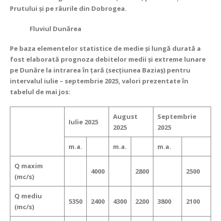
Prutului și pe râurile din Dobrogea.
Fluviul Dunărea
Pe baza elementelor statistice de medie şi lungă durată a
fost elaborată prognoza debitelor medii şi extreme lunare
pe Dunăre la intrarea în ţară (secţiunea Baziaş) pentru
intervalul iulie – septembrie 2025, valori prezentate în
tabelul de mai jos:
August
Septembrie
Iulie 2025
2025
2025
m.a.
m.a.
m.a.
Q maxim
4000
2800
2500
(mc/s)
Q mediu
5350
2400
4300
2200
3800
2100
(mc/s)