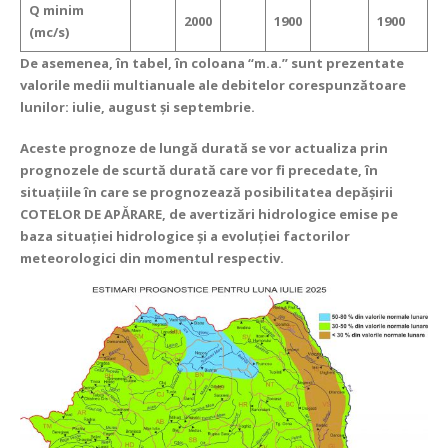
Q minim
2000
1900
1900
(mc/s)
De asemenea, în tabel, în coloana “m.a.” sunt prezentate
valorile medii multianuale ale debitelor corespunzătoare
lunilor: iulie, august și septembrie.
Aceste prognoze de lungă durată se vor actualiza prin
prognozele de scurtă durată care vor fi precedate, în
situaţiile în care se prognozează posibilitatea depăşirii
COTELOR DE APᾸRARE, de avertizări hidrologice emise pe
baza situaţiei hidrologice şi a evoluţiei factorilor
meteorologici din momentul respectiv.