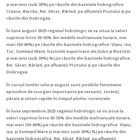
și mai mici (sub 30%) pe râurile din bazinele hidrografice:
Crasna, Barcău, Rm. Sărat, Bârlad, pe afluenții Prutului și pe
râurile din Dobrogea.
În luna august 2025 regimul hidrologic se va situa la valori
cuprinse între 30-50% din mediile multianuale lunare, mai
mari (50-80%) pe râurile din bazinele hidrografice: Vișeu, Iza,
Tur, Someșul Mare, bazinele superioare ale Jiului și Bistriţei
și mai mici (sub 30%) %) pe râurile din bazinele hidrografice:
Rm. Sărat, Bârlad, pe afluenții Prutului și pe râurile din
Dobrogea.
În cursul lunilor iulie și august sunt posibile fenomene
episodice de scurgeri importante pe versanţi, torenţi,
pâraie şi viituri rapide
în timpul ploilor torenţiale.
În luna septembrie 2025 regimul hidrologic se va situa la
valori cuprinse între 30-50% din mediile multianuale lunare,
mai mari (50-80%) pe râurile din bazinele hidrografice: Vișeu,
Iza, și Someșul Mare și mai mici (sub 30%) %) pe râurile din
bazinele hidrografice: Rm. Sărat, Bârlad, pe afluenții