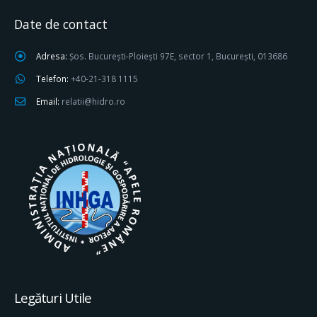
Date de contact
Adresa:
Șos. București-Ploiești 97E, sector 1, București, 013686
Telefon:
+40-21-318 1115
Email:
relatii@hidro.ro
Legături Utile