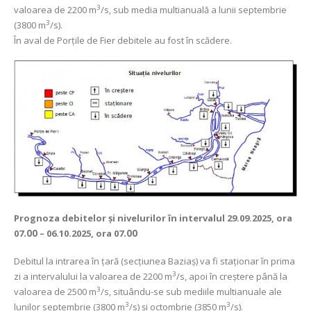
3
valoarea de 2200 m
/s, sub media multianuală a lunii septembrie
3
(3800 m
/s).
În aval de Porţile de Fier debitele au fost în scădere.
Prognoza debitelor şi nivelurilor
în intervalul 29.09.2025, ora
07
.00
– 06.10.2025, ora 07
.00
Debitul la intrarea în ţară (secţiunea Baziaş) va fi staționar în prima
3
zi a intervalului la valoarea de 2200 m
/s, apoi în creștere până la
3
valoarea de 2500 m
/s, situându-se sub mediile multianuale ale
3
3
lunilor septembrie (3800 m
/s) și octombrie (3850 m
/s).