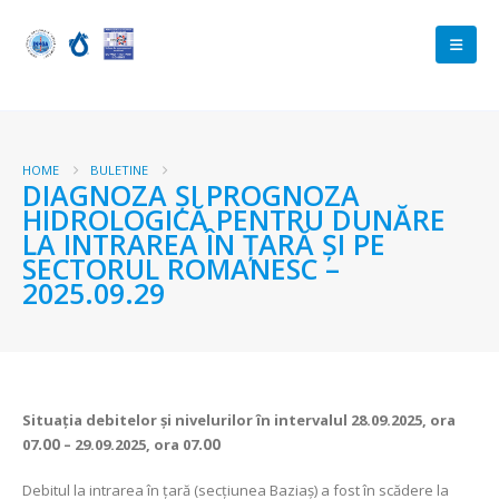
HOME
BULETINE
DIAGNOZA ŞI PROGNOZA
HIDROLOGICĂ PENTRU DUNĂRE
LA INTRAREA ÎN ŢARĂ ŞI PE
SECTORUL ROMANESC –
2025.09.29
Situaţia debitelor şi nivelurilor
în intervalul 28.09.2025, ora
07
.00
– 29.09.2025, ora 07
.00
Debitul la intrarea în ţară (secţiunea Baziaş) a fost în scădere la