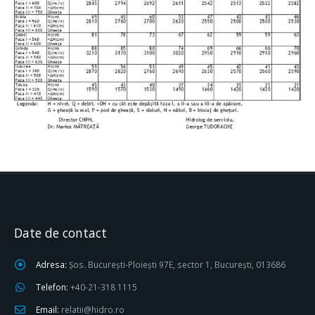
Date de contact
Adresa:
Șos. București-Ploiești 97E, sector 1, București, 013686
Telefon:
+40-21-318 1115
Email:
relatii@hidro.ro