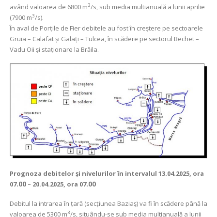
3
având valoarea de 6800 m
/s, sub media multianuală a lunii aprilie
3
(7900 m
/s).
În aval de Porţile de Fier debitele au fost în creştere pe sectoarele
Gruia – Calafat și Galați – Tulcea, în scădere pe sectorul Bechet –
Vadu Oii şi staționare la Brăila.
Prognoza debitelor şi nivelurilor
în intervalul 13.04.2025, ora
07
.00
– 20.04.2025, ora 07
.00
Debitul la intrarea în ţară (secţiunea Baziaş) va fi în scădere până la
3
valoarea de 5300 m
/s, situându-se sub media multianuală a lunii