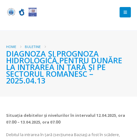
HOME
BULETINE
DIAGNOZA ŞI PROGNOZA
HIDROLOGICĂ PENTRU DUNĂRE
LA INTRAREA ÎN ŢARĂ ŞI PE
SECTORUL ROMANESC –
2025.04.13
Situaţia debitelor şi nivelurilor
în intervalul 12.04.2025, ora
07
.00
– 13.04.2025, ora 07
.00
Debitul la intrarea în ţară (secţiunea Baziaş) a fost în scădere,