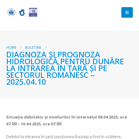
HOME
BULETINE
DIAGNOZA ŞI PROGNOZA
HIDROLOGICĂ PENTRU DUNĂRE
LA INTRAREA ÎN ŢARĂ ŞI PE
SECTORUL ROMANESC –
2025.04.10
Situaţia debitelor şi nivelurilor
în intervalul 09.04.2025, ora
07
.00
– 10.04.2025, ora 07
.00
Debitul la intrarea în ţară (secţiunea Baziaş) a fost în scădere,