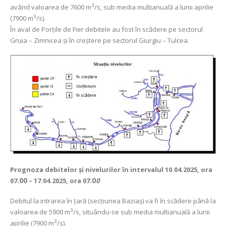
3
având valoarea de 7600 m
/s, sub media multianuală a lunii aprilie
3
(7900 m
/s).
În aval de Porţile de Fier debitele au fost în scădere pe sectorul
Gruia – Zimnicea și în creștere pe sectorul Giurgiu – Tulcea.
Prognoza debitelor şi nivelurilor
în intervalul 10.04.2025, ora
07
.00
– 17.04.2025, ora 07
.0
0
Debitul la intrarea în ţară (secţiunea Baziaş) va fi în scădere până la
3
valoarea de 5900 m
/s, situându-se sub media multianuală a lunii
3
aprilie (7900 m
/s).