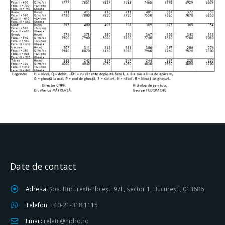
Date de contact
Adresa:
Șos. București-Ploiești 97E, sector 1, București, 013686
Telefon:
+40-21-318 1115
Email:
relatii@hidro.ro