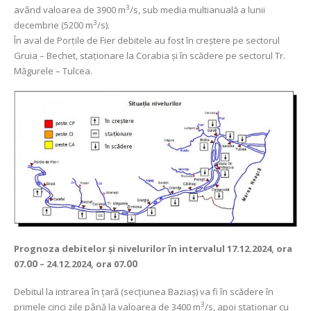
3
având valoarea de 3900 m
/s, sub media multianuală a lunii
3
decembrie (5200 m
/s).
În aval de Porţile de Fier debitele au fost în creștere pe sectorul
Gruia – Bechet, staționare la Corabia și în scădere pe sectorul Tr.
Măgurele – Tulcea.
Prognoza debitelor şi nivelurilor
în intervalul 17.12.2024, ora
07
.00
– 24.12.2024, ora 07
.00
Debitul la intrarea în ţară (secţiunea Baziaş) va fi în scădere în
3
primele cinci zile până la valoarea de 3400 m
/s, apoi staționar cu