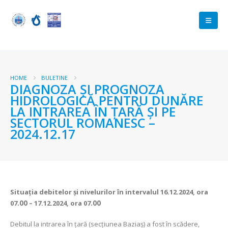
HOME
BULETINE
DIAGNOZA ŞI PROGNOZA
HIDROLOGICĂ PENTRU DUNĂRE
LA INTRAREA ÎN ŢARĂ ŞI PE
SECTORUL ROMANESC –
2024.12.17
Situaţia debitelor şi nivelurilor
în intervalul 16.12.2024, ora
07
.00
– 17.12.2024, ora 07
.00
Debitul la intrarea în ţară (secţiunea Baziaş) a fost în scădere,