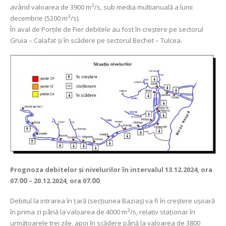
3
având valoarea de 3900 m
/s, sub media multianuală a lunii
3
decembrie (5200 m
/s).
În aval de Porţile de Fier debitele au fost în creștere pe sectorul
Gruia – Calafat și în scădere pe sectorul Bechet – Tulcea.
Prognoza debitelor şi nivelurilor
în intervalul 13.12.2024, ora
07
.00
– 20.12.2024, ora 07
.00
Debitul la intrarea în ţară (secţiunea Baziaş) va fi în creștere ușoară
3
în prima zi până la valoarea de 4000 m
/s, relativ staționar în
următoarele trei zile, apoi în scădere până la valoarea de 3800