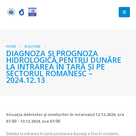
HOME
BULETINE
DIAGNOZA ŞI PROGNOZA
HIDROLOGICĂ PENTRU DUNĂRE
LA INTRAREA ÎN ŢARĂ ŞI PE
SECTORUL ROMANESC –
2024.12.13
Situaţia debitelor şi nivelurilor
în intervalul 12.12.2024, ora
07
.00
– 13.12.2024, ora 07
.00
Debitul la intrarea în ţară (secţiunea Baziaş) a fost în creștere,