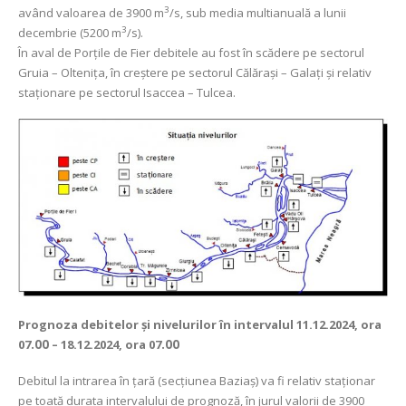
3
având valoarea de 3900 m
/s, sub media multianuală a lunii
3
decembrie (5200 m
/s).
În aval de Porţile de Fier debitele au fost în scădere pe sectorul
Gruia – Oltenița, în creștere pe sectorul Călărași – Galați și relativ
staționare pe sectorul Isaccea – Tulcea.
Prognoza debitelor şi nivelurilor
în intervalul 11.12.2024, ora
07
.00
– 18.12.2024, ora 07
.00
Debitul la intrarea în ţară (secţiunea Baziaş) va fi relativ staționar
pe toată durata intervalului de prognoză, în jurul valorii de 3900