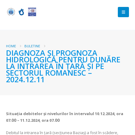
HOME
BULETINE
DIAGNOZA ŞI PROGNOZA
HIDROLOGICĂ PENTRU DUNĂRE
LA INTRAREA ÎN ŢARĂ ŞI PE
SECTORUL ROMANESC –
2024.12.11
Situaţia debitelor şi nivelurilor
în intervalul 10.12.2024, ora
07
.00
– 11.12.2024, ora 07
.00
Debitul la intrarea în ţară (secţiunea Baziaş) a fost în scădere,