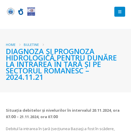
HOME
BULETINE
DIAGNOZA ŞI PROGNOZA
HIDROLOGICĂ PENTRU DUNĂRE
LA INTRAREA ÎN ŢARĂ ŞI PE
SECTORUL ROMANESC –
2024.11.21
Situaţia debitelor şi nivelurilor
în intervalul 20.11.2024, ora
07
.00
– 21.11.2024, ora 07
.00
Debitul la intrarea în ţară (secţiunea Baziaş) a fost în scădere,