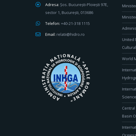
Adresa:
Șos. București-Ploiești 97E,
Ministe
sector 1, București, 013686
Ministe
Telefon:
+40-21-318 1115
Adminis
Email:
relatii@hidro.ro
United 
Cultura
World M
Interna
Hydroge
Interna
Scienc
Central
Basin O
Interna
Organiz