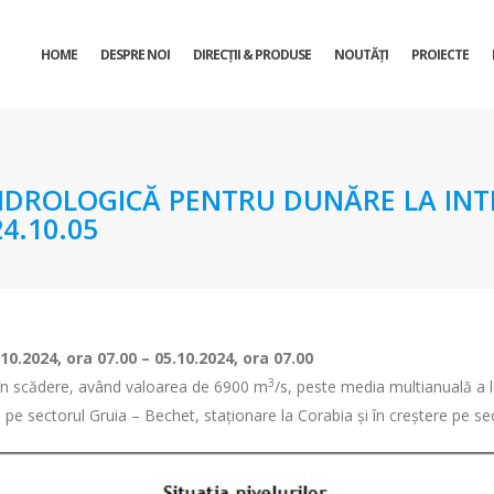
HOME
DESPRE NOI
DIRECŢII & PRODUSE
NOUTĂȚI
PROIECTE
DROLOGICĂ PENTRU DUNĂRE LA INTR
4.10.05
.10.2024, ora 07
– 05.10.2024, ora 07
.00
.00
3
st în scădere, având valoarea de 6900 m
/s, peste media multianuală a 
 pe sectorul Gruia – Bechet, staționare la Corabia și în creștere pe se