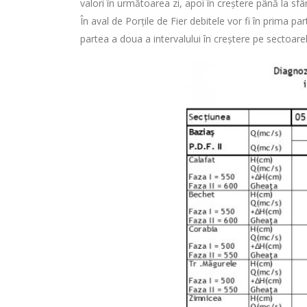
valori în următoarea zi, apoi în creștere până la sfâ
În aval de Porţile de Fier debitele vor fi în prima p
partea a doua a intervalului în creștere pe sectoare