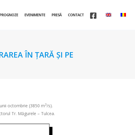
PROGNOZE
EVENIMENTE
PRESĂ
CONTACT
AREA ÎN ŢARĂ ŞI PE
3
lunii octombrie (3850 m
/s).
ctorul Tr. Măgurele – Tulcea.