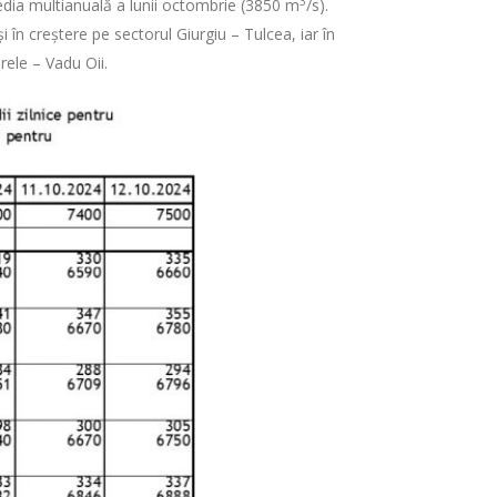
3
edia multianuală a lunii octombrie (3850 m
/s).
i în creștere pe sectorul Giurgiu – Tulcea, iar în
rele – Vadu Oii.