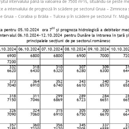
3
rșitul intervalului până la valoarea de 7500 m
/s, situându-se peste m
arte a intervalului de prognoză în scădere pe sectorul Gruia – Zimnicea ș
le Gruia – Corabia și Brăila – Tulcea și în scădere pe sectorul Tr. Măgu