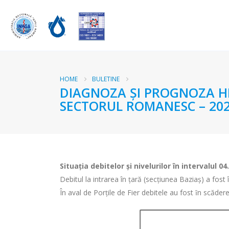
HOME
BULETINE
DIAGNOZA ŞI PROGNOZA HI
SECTORUL ROMANESC – 202
Situaţia debitelor şi nivelurilor
în intervalul 04
Debitul la intrarea în ţară (secţiunea Baziaş) a fo
În aval de Porţile de Fier
debitele au fost ȋn scădere