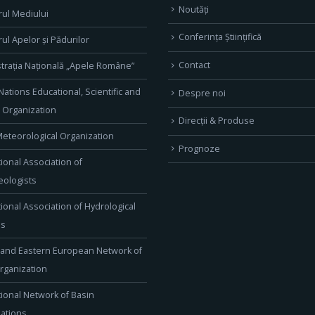
Noutăți
rul Mediului
Conferința Științifică
rul Apelor și Pădurilor
Contact
trația Națională „Apele Române”
Nations Educational, Scientific and
Despre noi
l Organization
Direcţii & Produse
eteorological Organization
Prognoze
tional Association of
ologists
tional Association of Hydrological
es
 and Eastern European Network of
rganization
tional Network of Basin
ations