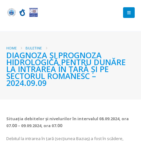
HOME
BULETINE
DIAGNOZA ŞI PROGNOZA
HIDROLOGICĂ PENTRU DUNĂRE
LA INTRAREA ÎN ŢARĂ ŞI PE
SECTORUL ROMANESC –
2024.09.09
Situaţia debitelor şi nivelurilor
în intervalul 08.09.2024, ora
07
.00
– 09.09.2024, ora 07
.00
Debitul la intrarea în ţară (secţiunea Baziaş) a fost în scădere,