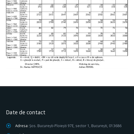
Date de contact
Adresa:
Șos. București-Ploiești 97E, sector 1, București, 013686