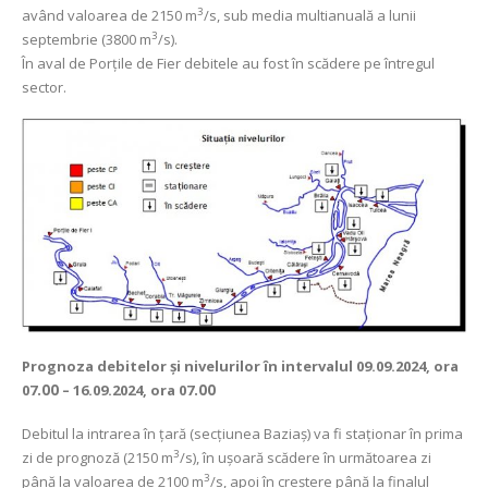
3
având valoarea de 2150 m
/s, sub media multianuală a lunii
3
septembrie (3800 m
/s).
În aval de Porţile de Fier debitele au fost în scădere pe întregul
sector.
Prognoza debitelor şi nivelurilor
în intervalul 09.09.2024, ora
07
.00
– 16.09.2024, ora 07
.00
Debitul la intrarea în ţară (secţiunea Baziaş) va fi staționar în prima
3
zi de prognoză (2150 m
/s), în ușoară scădere în următoarea zi
3
până la valoarea de 2100 m
/s, apoi în creștere până la finalul