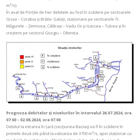
3
m
/s).
În aval de Porţile de Fier debitele au fost în scădere pe sectoarele
Gruia – Corabia și Brăila- Galați, staționare pe sectoarele Tr.
Măgurele – Zimnicea, Călărași – Vadu Oii și Isaccea – Tulcea și în
creștere pe sectorul Giurgiu – Oltenița.
Prognoza debitelor şi nivelurilor
în intervalul 26.07.2024, ora
07.00 – 02.08.2024, ora 07.00
Debitul la intrarea în ţară (secţiunea Baziaş) va fi în scădere în
3
primele două zile până la valoarea de 3700 m
/s, apoi staționar cu