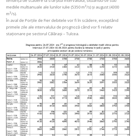
tendință de scădere la sfârșitul intervalului, situându-se sub
3
mediile multianuale ale lunilor iulie (5350 m
/s) și august (4300
3
m
/s).
În aval de Porţile de Fier debitele vor fi în scădere, exceptând
primele zile ale intervalului de prognoză când vor fi relativ
staționare pe sectorul Călărași – Tulcea.