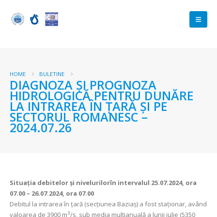
HOME
BULETINE
DIAGNOZA ŞI PROGNOZA
HIDROLOGICĂ PENTRU DUNĂRE
LA INTRAREA ÎN ŢARĂ ŞI PE
SECTORUL ROMANESC –
2024.07.26
Situaţia debitelor şi nivelurilor
în intervalul 25.07.2024, ora
07.00 – 26.07.2024, ora 07.00
Debitul la intrarea în ţară (secţiunea Baziaş) a fost staționar, având
3
valoarea de 3900 m
/s, sub media multianuală a lunii iulie (5350