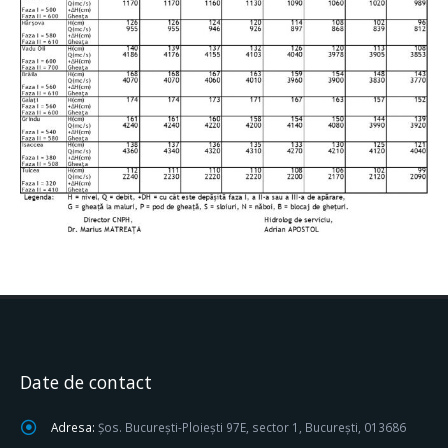
Date de contact
Adresa:
Șos. București-Ploiești 97E, sector 1, București, 013686