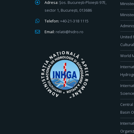
Adresa:
Șos. București-Ploiești 97E,
Ministe
sector 1, București, 013686
Ministe
Telefon:
+40-21-318 1115
Adminis
Email:
relatii@hidro.ro
United 
Cultura
World M
Interna
Hydroge
Interna
Scienc
Central
Basin O
Interna
Organiz