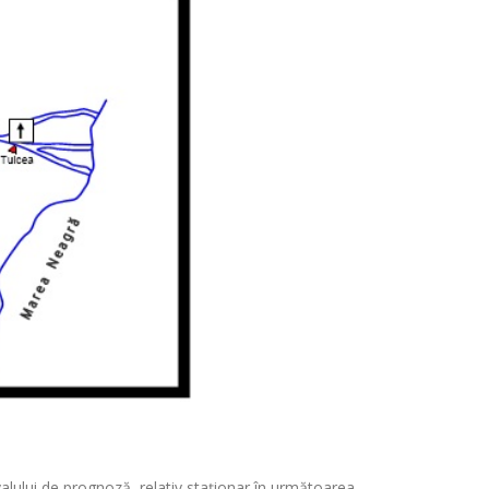
rvalului de prognoză, relativ staționar în următoarea