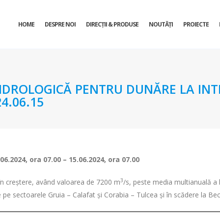
HOME
DESPRE NOI
DIRECŢII & PRODUSE
NOUTĂȚI
PROIECTE
DROLOGICĂ PENTRU DUNĂRE LA INTR
4.06.15
.06.2024, ora 07
– 15.06.2024, ora 07
.00
.00
3
t în creștere, având valoarea de 7200 m
/s, peste media multianuală a l
re pe sectoarele Gruia – Calafat și Corabia – Tulcea și în scădere la Be