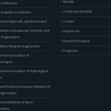
Noutăți
rul Mediului
Conferința Științifică
rul Apelor și Pădurilor
Contact
trația Națională „Apele Române”
Nations Educational, Scientific and
Despre noi
l Organization
Direcţii & Produse
eteorological Organization
Prognoze
tional Association of
ologists
tional Association of Hydrological
es
 and Eastern European Network of
rganization
tional Network of Basin
ations