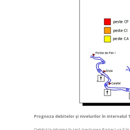
Prognoza debitelor şi nivelurilor
în intervalul 
Debitul la intrarea în ţară (secţiunea Baziaş) va fi