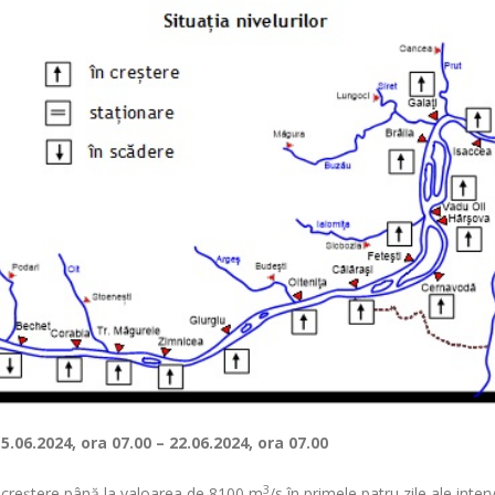
15.06.2024, ora 07
– 22.06.2024, ora 07
.00
.00
3
 în creștere până la valoarea de 8100 m
/s în primele patru zile ale inte