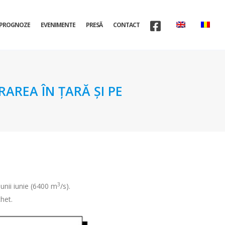
PROGNOZE
EVENIMENTE
PRESĂ
CONTACT
AREA ÎN ŢARĂ ŞI PE
3
unii iunie (6400 m
/s).
chet.