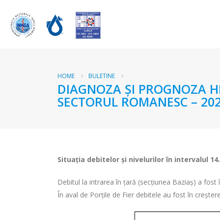
HOME
BULETINE
DIAGNOZA ŞI PROGNOZA HI
SECTORUL ROMANESC – 202
Situaţia debitelor şi nivelurilor
în intervalul 14
Debitul la intrarea în ţară (secţiunea Baziaş) a fos
În aval de Porţile de Fier debitele au fost în crește