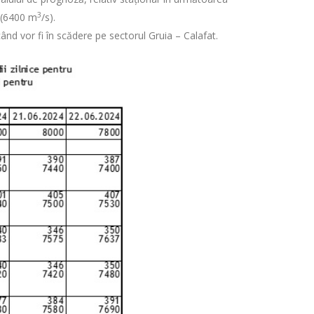
3
e (6400 m
/s).
când vor fi în scădere pe sectorul Gruia – Calafat.