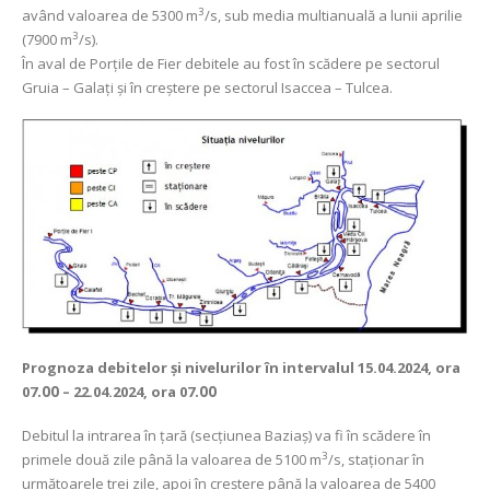
3
având valoarea de 5300 m
/s, sub media multianuală a lunii aprilie
3
(7900 m
/s).
În aval de Porţile de Fier debitele au fost în scădere pe sectorul
Gruia – Galați și în creștere pe sectorul Isaccea – Tulcea.
Prognoza debitelor şi nivelurilor
în intervalul 15.04.2024, ora
07
.00
– 22.04.2024, ora 07
.00
Debitul la intrarea în ţară (secţiunea Baziaş) va fi în scădere în
3
primele două zile până la valoarea de 5100 m
/s, staționar în
următoarele trei zile, apoi în creștere până la valoarea de 5400