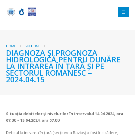
HOME
BULETINE
DIAGNOZA ŞI PROGNOZA
HIDROLOGICĂ PENTRU DUNĂRE
LA INTRAREA ÎN ŢARĂ ŞI PE
SECTORUL ROMANESC –
2024.04.15
Situaţia debitelor şi nivelurilor
în intervalul 14.04.2024, ora
07
.00
– 15.04.2024, ora 07
.00
Debitul la intrarea în ţară (secţiunea Baziaş) a fost în scădere,