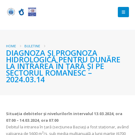
HOME
BULETINE
DIAGNOZA ŞI PROGNOZA
HIDROLOGICĂ PENTRU DUNĂRE
LA INTRAREA ÎN ŢARĂ ŞI PE
SECTORUL ROMANESC –
2024.03.14
Situaţia debitelor şi nivelurilor
în intervalul 13.03.2024, ora
07.00 – 14.03.2024, ora 07.00
Debitul la intrarea în ţară (secţiunea Baziaş) a fost staționar, având
3
valoarea de 5600 m
/s, sub media multianuală a lunii martie (6700