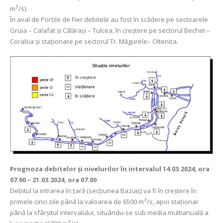
3
m
/s).
În aval de Porţile de Fier debitele au fost în scădere pe sectoarele
Gruia – Calafat și Călărași – Tulcea, în creștere pe sectorul Bechet –
Corabia și staționare pe sectorul Tr. Măgurele– Oltenița.
Prognoza debitelor şi nivelurilor
în intervalul 14.03.2024, ora
07.00 – 21.03.2024, ora 07.00
Debitul la intrarea în ţară (secţiunea Baziaş) va fi în creștere în
3
primele cinci zile până la valoarea de 6500 m
/s, apoi staționar
până la sfârșitul intervalului, situându-se sub media multianuală a
3